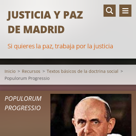
JUSTICIA Y PAZ
DE MADRID
Si quieres la paz, trabaja por la justicia
Inicio
>
Recursos
>
Textos básicos de la doctrina social
>
Populorum Progressio
POPULORUM
PROGRESSIO