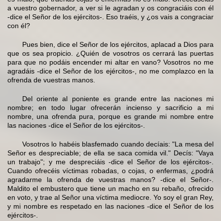
a vuestro gobernador, a ver si le agradan y os congraciáis con él
-dice el Señor de los ejércitos-. Eso traéis, y ¿os vais a congraciar
con él?
Pues bien, dice el Señor de los ejércitos, aplacad a Dios para
que os sea propicio. ¿Quién de vosotros os cerrará las puertas
para que no podáis encender mi altar en vano? Vosotros no me
agradáis -dice el Señor de los ejércitos-, no me complazco en la
ofrenda de vuestras manos.
Del oriente al poniente es grande entre las naciones mi
nombre; en todo lugar ofrecerán incienso y sacrificio a mi
nombre, una ofrenda pura, porque es grande mi nombre entre
las naciones -dice el Señor de los ejércitos-.
Vosotros lo habéis blasfemado cuando decíais: "La mesa del
Señor es despreciable; de ella se saca comida vil." Decís: "Vaya
un trabajo"; y me despreciáis -dice el Señor de los ejércitos-.
Cuando ofrecéis víctimas robadas, o cojas, o enfermas, ¿podrá
agradarme la ofrenda de vuestras manos? -dice el Señor-.
Maldito el embustero que tiene un macho en su rebaño, ofrecido
en voto, y trae al Señor una víctima mediocre. Yo soy el gran Rey,
y mi nombre es respetado en las naciones -dice el Señor de los
ejércitos-.