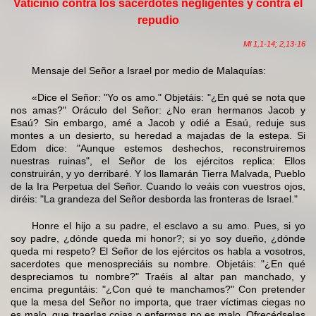
Vaticinio contra los sacerdotes negligentes y contra el
repudio
Ml 1,1-14; 2,13-16
Mensaje del Señor a Israel por medio de Malaquías:
«Dice el Señor: "Yo os amo." Objetáis: "¿En qué se nota que
nos amas?" Oráculo del Señor: ¿No eran hermanos Jacob y
Esaú? Sin embargo, amé a Jacob y odié a Esaú, reduje sus
montes a un desierto, su heredad a majadas de la estepa. Si
Edom dice: "Aunque estemos deshechos, reconstruiremos
nuestras ruinas", el Señor de los ejércitos replica: Ellos
construirán, y yo derribaré. Y los llamarán Tierra Malvada, Pueblo
de la Ira Perpetua del Señor. Cuando lo veáis con vuestros ojos,
diréis: "La grandeza del Señor desborda las fronteras de Israel."
Honre el hijo a su padre, el esclavo a su amo. Pues, si yo
soy padre, ¿dónde queda mi honor?; si yo soy dueño, ¿dónde
queda mi respeto? El Señor de los ejércitos os habla a vosotros,
sacerdotes que menospreciáis su nombre. Objetáis: "¿En qué
despreciamos tu nombre?" Traéis al altar pan manchado, y
encima preguntáis: "¿Con qué te manchamos?" Con pretender
que la mesa del Señor no importa, que traer víctimas ciegas no
es malo, que traerlas cojas o enfermas no es malo. Ofrecédselas