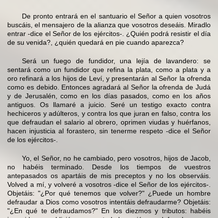
De pronto entrará en el santuario el Señor a quien vosotros
buscáis, el mensajero de la alianza que vosotros deseáis. Miradlo
entrar -dice el Señor de los ejércitos-. ¿Quién podrá resistir el día
de su venida?, ¿quién quedará en pie cuando aparezca?
Será un fuego de fundidor, una lejía de lavandero: se
sentará como un fundidor que refina la plata, como a plata y a
oro refinará a los hijos de Leví, y presentarán al Señor la ofrenda
como es debido. Entonces agradará al Señor la ofrenda de Judá
y de Jerusalén, como en los días pasados, como en los años
antiguos. Os llamaré a juicio. Seré un testigo exacto contra
hechiceros y adúlteros, y contra los que juran en falso, contra los
que defraudan el salario al obrero, oprimen viudas y huérfanos,
hacen injusticia al forastero, sin tenerme respeto -dice el Señor
de los ejércitos-.
Yo, el Señor, no he cambiado, pero vosotros, hijos de Jacob,
no habéis terminado. Desde los tiempos de vuestros
antepasados os apartáis de mis preceptos y no los observáis.
Volved a mí, y volveré a vosotros -dice el Señor de los ejércitos-.
Objetáis: "¿Por qué tenemos que volver?" ¿Puede un hombre
defraudar a Dios como vosotros intentáis defraudarme? Objetáis:
"¿En qué te defraudamos?" En los diezmos y tributos: habéis