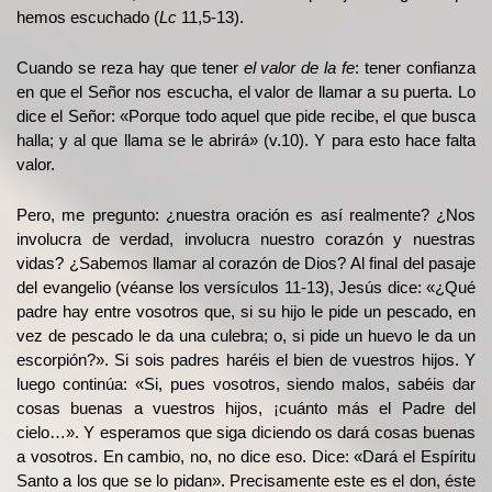
hemos escuchado (
Lc
11,5-13).
Cuando se reza hay que tener
el valor de la fe
: tener confianza
en que el Señor nos escucha, el valor de llamar a su puerta. Lo
dice el Señor: «Porque todo aquel que pide recibe, el que busca
halla; y al que llama se le abrirá» (v.10). Y para esto hace falta
valor.
Pero, me pregunto: ¿nuestra oración es así realmente? ¿Nos
involucra de verdad, involucra nuestro corazón y nuestras
vidas? ¿Sabemos llamar al corazón de Dios? Al final del pasaje
del evangelio (véanse los versículos 11-13), Jesús dice: «¿Qué
padre hay entre vosotros que, si su hijo le pide un pescado, en
vez de pescado le da una culebra; o, si pide un huevo le da un
escorpión?». Si sois padres haréis el bien de vuestros hijos. Y
luego continúa: «Si, pues vosotros, siendo malos, sabéis dar
cosas buenas a vuestros hijos, ¡cuánto más el Padre del
cielo…». Y esperamos que siga diciendo os dará cosas buenas
a vosotros. En cambio, no, no dice eso. Dice: «Dará el Espíritu
Santo a los que se lo pidan». Precisamente este es el don, éste