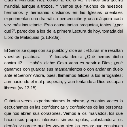
mundial, aunque a trozos. Y vemos que muchos de nuestros
hermanos y hermanas cristianos en las Iglesias orientales
experimentan una dramática persecución y una diáspora cada
vez más inquietante. Esto causa tantas preguntas, tantos “¿por
qué?”, parecidos a los de la primera Lectura de hoy, tomada del
Libro de Malaquías (3,13-20a).
El Señor se queja con su pueblo y dice así: «Duras me resultan
vuestras palabras. ― Y todavía decís: ¿Qué hemos dicho
contra ti? ― Habéis dicho: Cosa vana es servir a Dios; ¿qué
ganamos con guardar sus mandamientos o con andar en duelo
ante el Señor? Ahora, pues, llamamos felices a los arrogantes:
aun haciendo el mal prosperan, y aun tentando a Dios escapan
libres» (vv 13-15).
Cuántas veces experimentamos lo mismo, y cuantas veces lo
escuchamos en las confidencias y confesiones de las personas
que nos abren sus corazones. Vemos a los malvados, los que
hacen sus propios intereses sin escrúpulos, aplastando a los
demás, y parece que les vayan bien las cosas: que consiguen