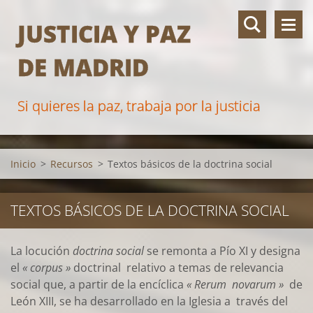
JUSTICIA Y PAZ
DE MADRID
Si quieres la paz, trabaja por la justicia
Inicio
>
Recursos
>
Textos básicos de la doctrina social
TEXTOS BÁSICOS DE LA DOCTRINA SOCIAL
La locución
doctrina social
se remonta a Pío XI y designa
el
« corpus »
doctrinal relativo a temas de relevancia
social que, a partir de la encíclica
« Rerum novarum »
de
León XIII, se ha desarrollado en la Iglesia a través del