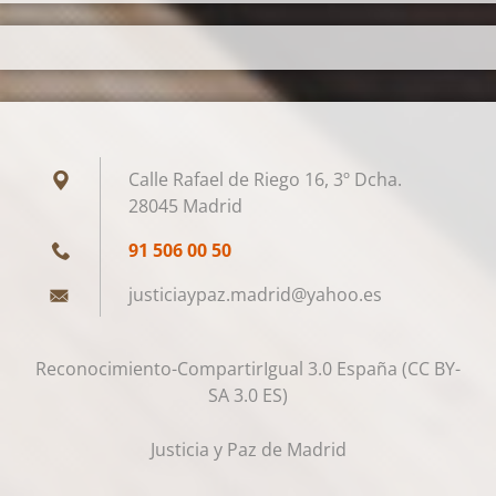
Calle Rafael de Riego 16, 3º Dcha.
28045 Madrid
91 506 00 50
justicia
ypaz.mad
rid@yaho
o.es
Reconocimiento-CompartirIgual 3.0 España (CC BY-
SA 3.0 ES)
Justicia y Paz de Madrid