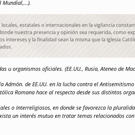
 Mundial,...).
cales, estatales o internacionales en la vigilancia constante
donde nuestra presencia y opinión sea requerida, como expe
 los intereses y la finalidad sean la misma que la Iglesia Ca
cados.
 u organismos oficiales. (EE.UU., Rusia, Ateneo de Madr
a Admón. de EE.UU. en la lucha contra el Antisemitismo
atólica Romana hace al respecto desde sus distintos orga
es o Interreligiosos, en donde se favorezca la pluralidad
exista un interés mutuo en tratar temas relacionados con 