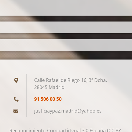
Calle Rafael de Riego 16, 3º Dcha.
28045 Madrid
91 506 00 50
justicia
ypaz.mad
rid@yaho
o.es
Reconocimiento-CompartirIgual 3.0 España (CC BY-