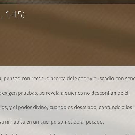
, 1-15)
ia, pensad con rectitud acerca del Señor y buscadlo con senc
 exigen pruebas, se revela a quienes no desconfían de él.
s, y el poder divino, cuando es desafiado, confunde a los 
sa ni habita en un cuerpo sometido al pecado.