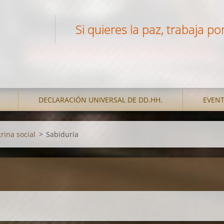
Si quieres la paz, trabaja por 
DECLARACIÓN UNIVERSAL DE DD.HH.
EVEN
rina social
>
Sabiduría