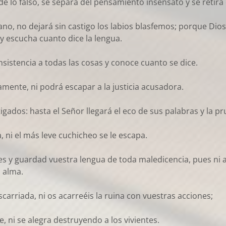
de lo falso, se separa del pensamiento insensato y se retira 
no, no dejará sin castigo los labios blasfemos; porque Dios
y escucha cuanto dice la lengua.
consistencia a todas las cosas y conoce cuanto se dice.
mente, ni podrá escapar a la justicia acusadora.
gados: hasta el Señor llegará el eco de sus palabras y la p
 ni el más leve cuchicheo se le escapa.
s y guardad vuestra lengua de toda maledicencia, pues ni a
 alma.
arriada, ni os acarreéis la ruina con vuestras acciones;
 ni se alegra destruyendo a los vivientes.