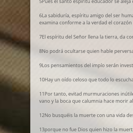
5Pues el santo espíritu educador se aleja 
6La sabiduría, espíritu amigo del ser huma
examina conforme a la verdad el corazón 
7El espíritu del Señor llena la tierra, da 
8No podrá ocultarse quien hable perversa
9Los pensamientos del impío serán investi
10Hay un oído celoso que todo lo escucha,
11Por tanto, evitad murmuraciones inútile
vano y la boca que calumnia hace morir al
12No busquéis la muerte con una vida desc
13porque no fue Dios quien hizo la muerte,