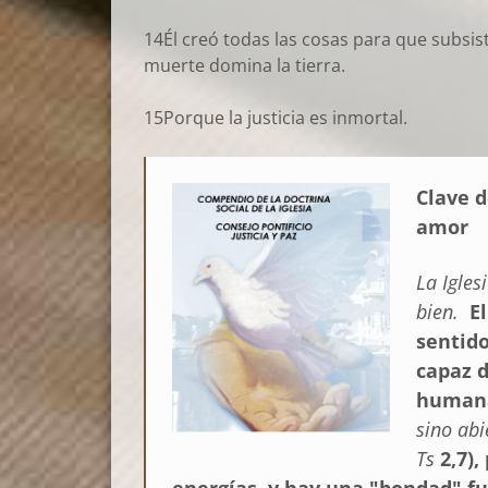
14Él creó todas las cosas para que subsist
muerte domina la tierra.
15Porque la justicia es inmortal.
Clave d
amor
La Igles
bien.
E
sentid
capaz 
humana
sino abi
Ts
2,7),
energías, y hay una "bondad" f