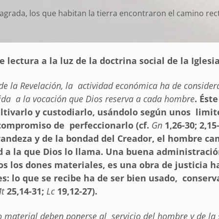
rada, los que habitan la tierra encontraron el camino recto
e lectura a la luz de la doctrina social de la Igles
 de la Revelación, la actividad económica ha de conside
ida a la vocación que Dios reserva a cada hombre
. Ést
ltivarlo y custodiarlo, usándolo según unos limite
compromiso de perfeccionarlo (cf.
Gn
1,26-30; 2,15
randeza y de la bondad del Creador, el hombre ca
d a la que Dios lo llama. Una buena administració
os los dones materiales, es una obra de justicia 
: lo que se recibe ha de ser bien usado, conser
Mt
25,14-31;
Lc
19,12-27).
o material deben ponerse al servicio del hombre y de la