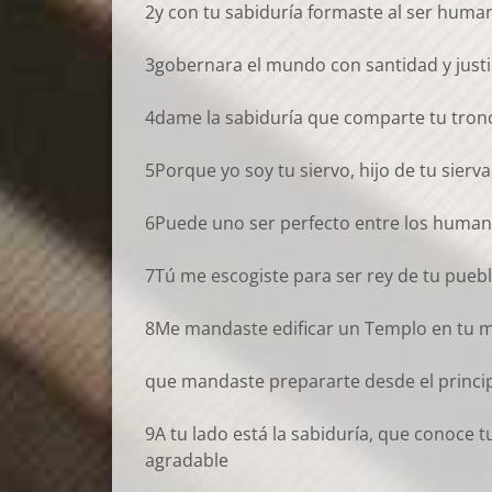
2y con tu sabiduría formaste al ser huma
3gobernara el mundo con santidad y justici
4dame la sabiduría que comparte tu trono
5Porque yo soy tu siervo, hijo de tu sierv
6Puede uno ser perfecto entre los humanos
7Tú me escogiste para ser rey de tu pueblo
8Me mandaste edificar un Templo en tu mo
que mandaste prepararte desde el princip
9A tu lado está la sabiduría, que conoce 
agradable