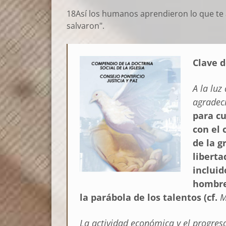
18Así los humanos aprendieron lo que te ag
salvaron".
Clave d
A la luz
agradec
para cu
con el 
de la g
liberta
incluid
hombres
la parábola de los talentos (cf.
La actividad económica y el progres