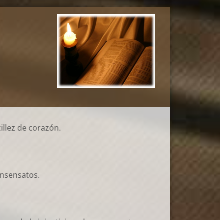
illez de corazón.
insensatos.