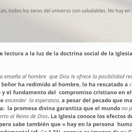
an, todos los seres del universo son saludables. No hay en e
e lectura a la luz de la doctrina social de la Iglesi
ia enseña al hombre que Dios le ofrece la posibilidad rea
l Señor ha redimido al hombre, lo ha rescatado a
c
o y el fundamento del compromiso cristiano en el
de
encender la esperanza,
a pesar del pecado que ma
: la promesa divina garantiza que el mundo
no 
erto al Reino de Dios
. La Iglesia conoce los efectos 
 pero sabe también que « hay en la persona huma
undamental (cf.
Gn
1,31), porque es imagen de su Cr