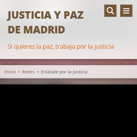
JUSTICIA Y PAZ
DE MADRID
Si quieres la paz, trabaja por la justicia
Inicio
>
Redes
>
Enlázate por la justicia