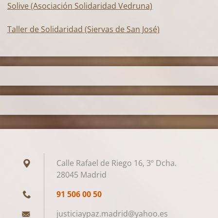
Solive (Asociación Solidaridad Vedruna)
Taller de Solidaridad (Siervas de San José)
Calle Rafael de Riego 16, 3º Dcha.
28045 Madrid
91 506 00 50
justicia
ypaz.mad
rid@yaho
o.es