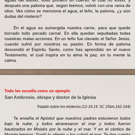
después una paloma que, según leemos, volvió con una rama de
olivo. Ves cómo se menciona el agua, el leño, la paloma, ¿y aún
dudas del misterio?
En el agua es sumergida nuestra carne, para que quede
borrado todo pecado carnal. En ella quedan sepultadas todas
nuestras malas acciones. En un leño fue clavado el Señor Jesús,
cuando sufrió por nosotros su pasión. En forma de paloma
descendió el Espíritu Santo, como has aprendido en el nuevo
Testamento, el cual inspira en tu alma la paz, en tu mente la
calma.
Todo les sucedía como un ejemplo
San Ambrosio, obispo y doctor de la Iglesia
Tratado sobre los misterios (12-16.19: SC 25bis,162-164)
Te enseña el Apóstol
que nuestros padres estuvieron todos
bajo la nube, y todos atravesaron el mar y todos fueron
bautizados en Moisés por la nube y el mar.
Y en el cántico de
Moisés leemos:
Sopló tu aliento y los cubrió el mar.
Te das cuenta