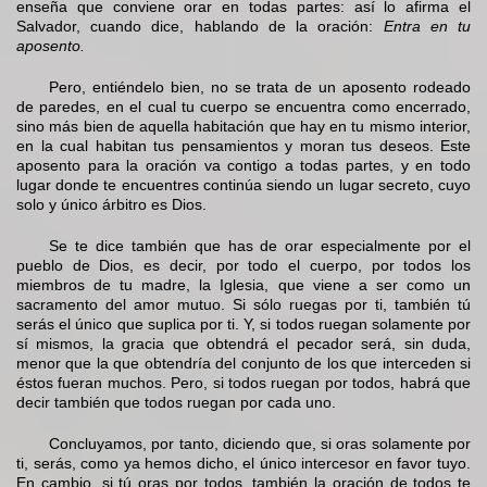
enseña que conviene orar en todas partes: así lo afirma el
Salvador, cuando dice, hablando de la oración:
Entra en tu
aposento.
Pero, entiéndelo bien, no se trata de un aposento rodeado
de paredes, en el cual tu cuerpo se encuentra como encerrado,
sino más bien de aquella habitación que hay en tu mismo interior,
en la cual habitan tus pensamientos y moran tus deseos. Este
aposento para la oración va contigo a todas partes, y en todo
lugar donde te encuentres continúa siendo un lugar secreto, cuyo
solo y único árbitro es Dios.
Se te dice también que has de orar especialmente por el
pueblo de Dios, es decir, por todo el cuerpo, por todos los
miembros de tu madre, la Iglesia, que viene a ser como un
sacramento del amor mutuo. Si sólo ruegas por ti, también tú
serás el único que suplica por ti. Y, si todos ruegan solamente por
sí mismos, la gracia que obtendrá el pecador será, sin duda,
menor que la que obtendría del conjunto de los que interceden si
éstos fueran muchos. Pero, si todos ruegan por todos, habrá que
decir también que todos ruegan por cada uno.
Concluyamos, por tanto, diciendo que, si oras solamente por
ti, serás, como ya hemos dicho, el único intercesor en favor tuyo.
En cambio, si tú oras por todos, también la oración de todos te