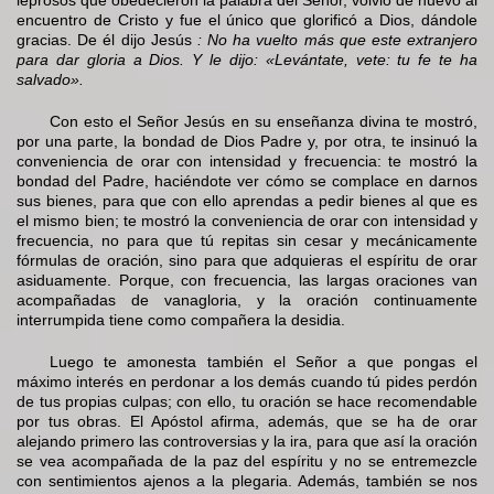
leprosos que obedecieron la palabra del Señor, volvió de nuevo al
encuentro de Cristo y fue el único que glorificó a Dios, dándole
gracias. De él dijo Jesús
: No ha vuelto más que este extranjero
para dar gloria a Dios. Y le dijo: «Levántate, vete: tu fe te ha
salvado».
Con esto el Señor Jesús en su enseñanza divina te mostró,
por una parte, la bondad de Dios Padre y, por otra, te insinuó la
conveniencia de orar con intensidad y frecuencia: te mostró la
bondad del Padre, haciéndote ver cómo se complace en darnos
sus bienes, para que con ello aprendas a pedir bienes al que es
el mismo bien; te mostró la conveniencia de orar con intensidad y
frecuencia, no para que tú repitas sin cesar y mecánicamente
fórmulas de oración, sino para que adquieras el espíritu de orar
asiduamente. Porque, con frecuencia, las largas oraciones van
acompañadas de vanagloria, y la oración continuamente
interrumpida tiene como compañera la desidia.
Luego te amonesta también el Señor a que pongas el
máximo interés en perdonar a los demás cuando tú pides perdón
de tus propias culpas; con ello, tu oración se hace recomendable
por tus obras. El Apóstol afirma, además, que se ha de orar
alejando primero las controversias y la ira, para que así la oración
se vea acompañada de la paz del espíritu y no se entremezcle
con sentimientos ajenos a la plegaria. Además, también se nos