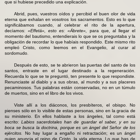
que si hubiese precedido una explicación.
Abrid, pues, vuestros oídos y percibid el buen olor de vida
eterna que exhalan en vosotros los sacramentos. Esto es lo que
significábamos cuando, al celebrar el rito de la apertura,
decíamos:
«Effetá», esto es: «Ábrete»,
para que, al llegar el
momento del bautismo, entendierais lo que se os preguntaba y la
obligación de recordar lo que habíais respondido. Este mismo rito
empleó Cristo, como leemos en el Evangelio, al curar al
sordomudo.
Después de esto, se te abrieron las puertas del santo de los
santos, entraste en el lugar destinado a la regeneración.
Recuerda lo que se te preguntó, ten presente lo que respondiste.
Renunciaste al diablo y a sus obras, al mundo y a sus placeres
pecaminosos. Tus palabras están conservadas, no en un túmulo
de muertos, sino en el libro de los vivos.
Viste allí a los diáconos, los presbíteros, el obispo. No
pienses sólo en lo visible de estas personas, sino en la gracia de
su ministerio. En ellos hablaste a los ángeles, tal como está
escrito:
Labios sacerdotales han de guardar el saber, y en su
boca se busca la doctrina, porque es un ángel del Señor de los
ejércitos.
No hay lugar a engaño ni retractación; es un ángel
quien anuncia el reino de Cristo, la vida eterna. Lo que has de