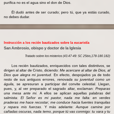
purifica no es el agua sino el don de Dios.
Él dudó antes de ser curado; pero tú, que ya estás curado,
no debes dudar.
Instrucción a los recién bautizados sobre la eucaristía
San Ambrosio, obispo y doctor de la Iglesia
Tratado sobre los misterios (43.47-49: SC 25bis,178-180.182)
Los recién bautizados, enriquecidos con tales distintivos, se
dirigen al altar de Cristo, diciendo:
Me acercare al altar de Dios, al
Dios que alegra mi juventud.
En efecto, despojados ya de todo
resto de sus antiguos errores,
renovada su juventud como un
águila,
se apresuran a participar del convite celestial. Llegan,
pues, y, al ver preparado el sagrado altar, exclaman:
Preparas
una mesa ante mi.
A ellos se aplican aquellas palabras del
salmista:
El Señor es mi pastor, nada me falta: en verdes
praderas me hace recostar; me conduce hacia fuentes tranquilas
y repara mis fuerzas.
Y más adelante:
Aunque camine por
cañadas oscuras, nada temo, porque tú vas conmigo: tu vara y tu