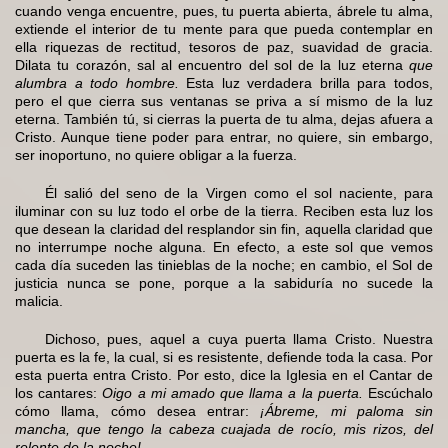
cuando venga encuentre, pues, tu puerta abierta, ábrele tu alma,
extiende el interior de tu mente para que pueda contemplar en
ella riquezas de rectitud, tesoros de paz, suavidad de gracia.
Dilata tu corazón, sal al encuentro del sol de la luz eterna
que
alumbra a todo hombre.
Esta luz verdadera brilla para todos,
pero el que cierra sus ventanas se priva a sí mismo de la luz
eterna. También tú, si cierras la puerta de tu alma, dejas afuera a
Cristo. Aunque tiene poder para entrar, no quiere, sin embargo,
ser inoportuno, no quiere obligar a la fuerza.
Él salió del seno de la Virgen como el sol naciente, para
iluminar con su luz todo el orbe de la tierra. Reciben esta luz los
que desean la claridad del resplandor sin fin, aquella claridad que
no interrumpe noche alguna. En efecto, a este sol que vemos
cada día suceden las tinieblas de la noche; en cambio, el Sol de
justicia nunca se pone, porque a la sabiduría no sucede la
malicia.
Dichoso, pues, aquel a cuya puerta llama Cristo. Nuestra
puerta es la fe, la cual, si es resistente, defiende toda la casa. Por
esta puerta entra Cristo. Por esto, dice la Iglesia en el Cantar de
los cantares:
Oigo a mi amado que llama a la puerta.
Escúchalo
cómo llama, cómo desea entrar:
¡Ábreme, mi paloma sin
mancha, que tengo la cabeza cuajada de rocío, mis rizos, del
relente de la noche!