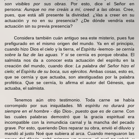
son visibles por sus obras.
Por esto, dice el Señor en
persona:
Aunque no me creáis a mí, creed a las obras.
Cree,
pues, que está allí presente la divinidad. ¿Vas a creer en su
actuación y no en su presencia? ¿De dónde vendría esta
actuación sin su previa presencia?
Considera también cuán antiguo sea este misterio, pues fue
prefigurado en el mismo origen del mundo. Ya en el principio,
cuando hizo Dios el cielo y la tierra,
el Espíritu
-leemos-
se cernía
sobre la faz de las aguas. Y si
se cernía es porque obraba. El
salmista nos da a conocer esta actuación del espíritu en la
creación del mundo, cuando dice:
La palabra del Señor hizo el
cielo; el Espíritu de su boca, sus ejércitos.
Ambas cosas, esto es,
que se cernía y que actuaba, son atestiguadas por la palabra
profética. Que se cernía, lo afirma el autor del Génesis, que
actuaba, el salmista.
Tenemos aún otro testimonio. Toda carne se había
corrompido por sus iniquidades. Mi
espíritu no durará por
siempre en el hombre -
dijo Dios-,
puesto que es de carne.
Con
las cuales palabras demostró que la gracia espiritual era
incompatible con la inmundicia carnal y la mancha del pecado
grave. Por esto, queriendo Dios reparar su obra, envió el diluvio y
mandó al justo Noé que subiera al arca. Cuando menguaron las
aguas del diluvio, soltó primero un cuervo, el cual no volvió, y