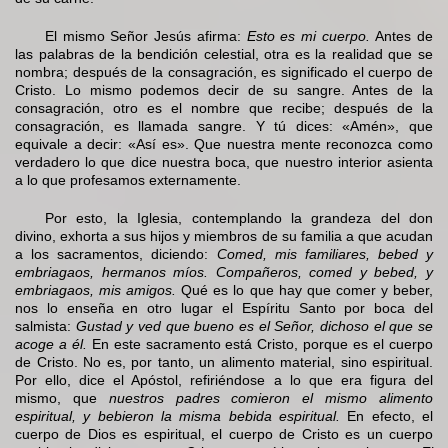
El mismo Señor Jesús afirma:
Esto es mi cuerpo.
Antes de
las palabras de la bendición celestial, otra es la realidad que se
nombra; después de la consagración, es significado el cuerpo de
Cristo. Lo mismo podemos decir de su sangre. Antes de la
consagración, otro es el nombre que recibe; después de la
consagración, es llamada sangre. Y tú dices: «Amén», que
equivale a decir: «Así es». Que nuestra mente reconozca como
verdadero lo que dice nuestra boca, que nuestro interior asienta
a lo que profesamos externamente.
Por esto, la Iglesia, contemplando la grandeza del don
divino, exhorta a sus hijos y miembros de su familia a que acudan
a los sacramentos, diciendo:
Comed, mis familiares, bebed y
embriagaos, hermanos míos. Compañeros, comed y bebed, y
embriagaos, mis amigos.
Qué es lo que hay que comer y beber,
nos lo enseña en otro lugar el Espíritu Santo por boca del
salmista:
Gustad y ved que bueno es el Señor, dichoso el que se
acoge a él.
En este sacramento está Cristo, porque es el cuerpo
de Cristo. No es, por tanto, un alimento material, sino espiritual.
Por ello, dice el Apóstol, refiriéndose a lo que era figura del
mismo, que
nuestros padres comieron el mismo alimento
espiritual, y bebieron la misma bebida espiritual.
En efecto, el
cuerpo de Dios es espiritual, el cuerpo de Cristo es un cuerpo