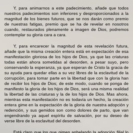
Y, para animarnos a este padecimiento, añade que todos
nuestros padecimientos son inferiores y desproporcionados a la
magnitud de los bienes futuros, que se nos darán como premio
de nuestras fatigas, premio que se ha de revelar en nosotros
cuando, restaurados plenamente a imagen de Dios, podremos
contemplar su gloria cara a cara.
Y, para encarecer la magnitud de esta revelación futura,
añade que la misma creación entera está en expectación de esa
manifestación gloriosa de los hijos de Dios, ya que las criaturas
todas están ahora sometidas al desorden, a pesar suyo, pero
conservando la esperanza, ya que esperan de Cristo la gracia de
su ayuda para quedar ellas a su vez libres de la esclavitud de la
corrupción, para tomar parte en la libertad que con la gloria han
de recibir los hijos de Dios; de este modo, cuando se ponga de
manifiesto la gloria de los hijos de Dios, será una misma realidad
la libertad de las criaturas y la de los hijos de Dios. Mas ahora,
mientras esta manifestación no es todavía un hecho, la creación
entera gime en la expectación de la gloria de nuestra adopción y
redención, y sus gemidos son como dolores de parto, que van
engendrando ya aquel espíritu de salvación, por su deseo de
verse libre de la esclavitud del desorden.
Está claro que los que gimen anhelando la adopción filial lo