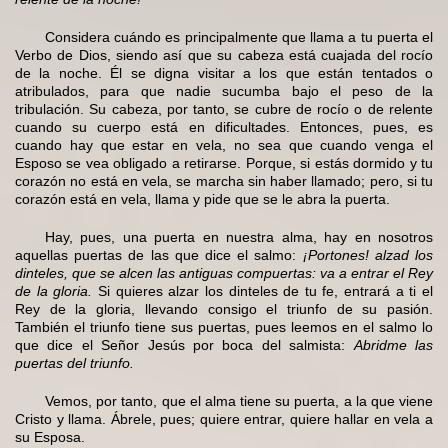
Considera cuándo es principalmente que llama a tu puerta el
Verbo de Dios, siendo así que su cabeza está cuajada del rocío
de la noche. Él se digna visitar a los que están tentados o
atribulados, para que nadie sucumba bajo el peso de la
tribulación. Su cabeza, por tanto, se cubre de rocío o de relente
cuando su cuerpo está en dificultades. Entonces, pues, es
cuando hay que estar en vela, no sea que cuando venga el
Esposo se vea obligado a retirarse. Porque, si estás dormido y tu
corazón no está en vela, se marcha sin haber llamado; pero, si tu
corazón está en vela, llama y pide que se le abra la puerta.
Hay, pues, una puerta en nuestra alma, hay en nosotros
aquellas puertas de las que dice el salmo:
¡Portones! alzad los
dinteles, que se alcen las antiguas compuertas: va a entrar el Rey
de la gloria.
Si quieres alzar los dinteles de tu fe, entrará a ti el
Rey de la gloria, llevando consigo el triunfo de su pasión.
También el triunfo tiene sus puertas, pues leemos en el salmo lo
que dice el Señor Jesús por boca del salmista:
Abridme las
puertas del triunfo.
Vemos, por tanto, que el alma tiene su puerta, a la que viene
Cristo y llama. Ábrele, pues; quiere entrar, quiere hallar en vela a
su Esposa.