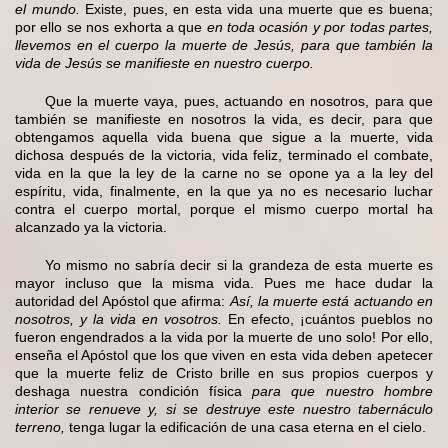
el mundo.
Existe, pues, en esta vida una muerte que es buena;
por ello se nos exhorta a que
en toda ocasión y por todas partes,
llevemos en el cuerpo la muerte de Jesús, para que también la
vida de Jesús se manifieste en nuestro cuerpo.
Que la muerte vaya, pues, actuando en nosotros, para que
también se manifieste en nosotros la vida, es decir, para que
obtengamos aquella vida buena que sigue a la muerte, vida
dichosa después de la victoria, vida feliz, terminado el combate,
vida en la que la ley de la carne no se opone ya a la ley del
espíritu, vida, finalmente, en la que ya no es necesario luchar
contra el cuerpo mortal, porque el mismo cuerpo mortal ha
alcanzado ya la victoria.
Yo mismo no sabría decir si la grandeza de esta muerte es
mayor incluso que la misma vida. Pues me hace dudar la
autoridad del Apóstol que afirma:
Así, la muerte está actuando en
nosotros, y la vida en vosotros.
En efecto, ¡cuántos pueblos no
fueron engendrados a la vida por la muerte de uno solo! Por ello,
enseña el Apóstol que los que viven en esta vida deben apetecer
que la muerte feliz de Cristo brille en sus propios cuerpos y
deshaga nuestra condición física
para que nuestro hombre
interior se renueve y, si se destruye este nuestro tabernáculo
terreno,
tenga lugar la edificación de una casa eterna en el cielo.