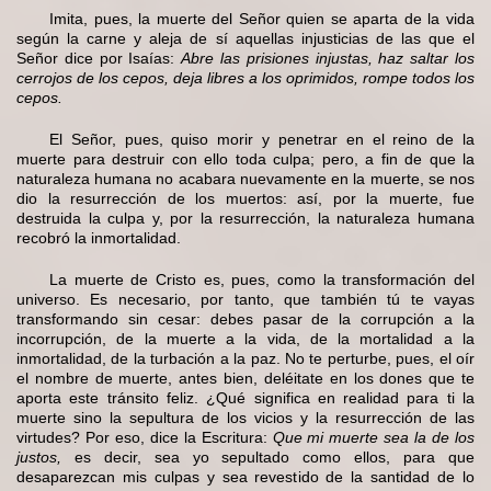
Imita, pues, la muerte del Señor quien se aparta de la vida
según la carne y aleja de sí aquellas injusticias de las que el
Señor dice por Isaías:
Abre las prisiones injustas, haz saltar los
cerrojos de los cepos, deja libres a los oprimidos, rompe todos los
cepos.
El Señor, pues, quiso morir y penetrar en el reino de la
muerte para destruir con ello toda culpa; pero, a fin de que la
naturaleza humana no acabara nuevamente en la muerte, se nos
dio la resurrección de los muertos: así, por la muerte, fue
destruida la culpa y, por la resurrección, la naturaleza humana
recobró la inmortalidad.
La muerte de Cristo es, pues, como la transformación del
universo. Es necesario, por tanto, que también tú te vayas
transformando sin cesar: debes pasar de la corrupción a la
incorrupción, de la muerte a la vida, de la mortalidad a la
inmortalidad, de la turbación a la paz. No te perturbe, pues, el oír
el nombre de muerte, antes bien, deléitate en los dones que te
aporta este tránsito feliz. ¿Qué significa en realidad para ti la
muerte sino la sepultura de los vicios y la resurrección de las
virtudes? Por eso, dice la Escritura:
Que mi muerte sea la de los
justos,
es decir, sea yo sepultado como ellos, para que
desaparezcan mis culpas y sea revestido de la santidad de lo