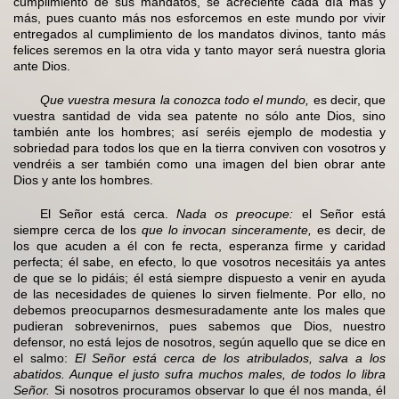
cumplimiento de sus mandatos, se acreciente cada día más y
más, pues cuanto más nos esforcemos en este mundo por vivir
entregados al cumplimiento de los mandatos divinos, tanto más
felices seremos en la otra vida y tanto mayor será nuestra gloria
ante Dios.
Que vuestra mesura la conozca todo el mundo,
es decir, que
vuestra santidad de vida sea patente no sólo ante Dios, sino
también ante los hombres; así seréis ejemplo de modestia y
sobriedad para todos los que en la tierra conviven con vosotros y
vendréis a ser también como una imagen del bien obrar ante
Dios y ante los hombres.
El Señor está cerca.
Nada os preocupe:
el Señor está
siempre cerca de los
que lo invocan sinceramente,
es decir, de
los que acuden a él con fe recta, esperanza firme y caridad
perfecta; él sabe, en efecto, lo que vosotros necesitáis ya antes
de que se lo pidáis; él está siempre dispuesto a venir en ayuda
de las necesidades de quienes lo sirven fielmente. Por ello, no
debemos preocuparnos desmesuradamente ante los males que
pudieran sobrevenirnos, pues sabemos que Dios, nuestro
defensor, no está lejos de nosotros, según aquello que se dice en
el salmo:
El Señor está cerca de los atribulados, salva a los
abatidos. Aunque el justo sufra muchos males, de todos lo libra
Señor.
Si nosotros procuramos observar lo que él nos manda, él