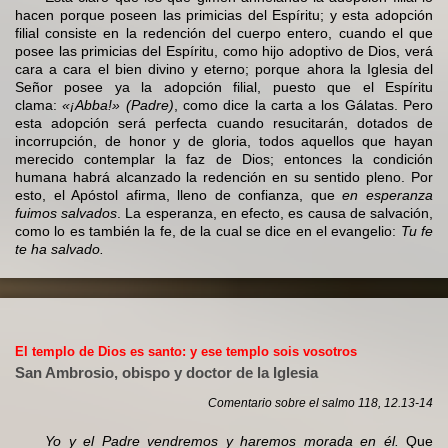
hacen porque poseen las primicias del Espíritu; y esta adopción
filial consiste en la redención del cuerpo entero, cuando el que
posee las primicias del Espíritu, como hijo adoptivo de Dios, verá
cara a cara el bien divino y eterno; porque ahora la Iglesia del
Señor posee ya la adopción filial, puesto que el Espíritu
clama:
«¡Abba!» (Padre)
, como dice la carta a los Gálatas. Pero
esta adopción será perfecta cuando resucitarán, dotados de
incorrupción, de honor y de gloria, todos aquellos que hayan
merecido contemplar la faz de Dios; entonces la condición
humana habrá alcanzado la redención en su sentido pleno. Por
esto, el Apóstol afirma, lleno de confianza, que
en esperanza
fuimos salvados
. La esperanza, en efecto, es causa de salvación,
como lo es también la fe, de la cual se dice en el evangelio:
Tu fe
te ha salvado.
El templo de Dios es santo: y ese templo sois vosotros
San Ambrosio, obispo y doctor de la Iglesia
Comentario sobre el salmo 118, 12.13-14
Yo y el Padre vendremos y haremos morada en él.
Que