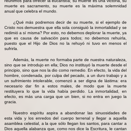
reunimos para ofrecer la eucaristía; su muerte es una victoria, su
muerte es sacramento, su muerte es la máxima solemnidad
anual que celebra el mundo.
¿Qué más podremos decir de su muerte, si el ejemplo de
Cristo nos demuestra que ella sola consiguió la inmortalidad y se
redimió a sí misma? Por esto, no debemos deplorar la muerte, ya
que es causa de salvación para todos; no debemos rehuirla,
puesto que el Hijo de Dios no la rehuyó ni tuvo en menos el
sufrirla.
Además, la muerte no formaba parte de nuestra naturaleza,
sino que se introdujo en ella; Dios no instituyó la muerte desde el
principio, sino que nos la dio como remedio. En efecto, la vida del
hombre, condenada, por culpa del pecado, a un duro trabajo y a
un sufrimiento intolerable, comenzó a ser digna de lástima: era
necesario dar fin a estos males, de modo que la muerte
restituyera lo que la vida había perdido. La inmortalidad, en
efecto, es más una carga que un bien, si no entra en juego la
gracia.
Nuestro espíritu aspira a abandonar las sinuosidades de
esta vida y los enredos del cuerpo terrenal y llegar a aquella
asamblea celestial, a la que sólo llegan los santos, para cantar a
Dios aquella alabanza que, como nos dice la Escritura, le cantan