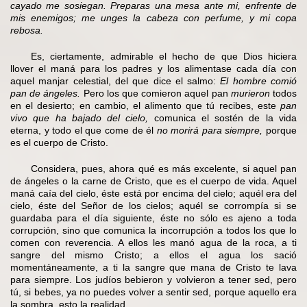
cayado me sosiegan. Preparas una mesa ante mi, enfrente de
mis enemigos; me unges la cabeza con perfume, y mi copa
rebosa.
Es, ciertamente, admirable el hecho de que Dios hiciera
llover el maná para los padres y los alimentase cada día con
aquel manjar celestial, del que dice el salmo:
El hombre comió
pan de ángeles.
Pero los que comieron aquel pan
murieron
todos
en el desierto; en cambio, el alimento que tú recibes, este
pan
vivo que ha bajado del cielo,
comunica el sostén de la vida
eterna, y todo el que come de él
no morirá para siempre,
porque
es el cuerpo de Cristo.
Considera, pues, ahora qué es más excelente, si aquel pan
de ángeles o la carne de Cristo, que es el cuerpo de vida. Aquel
maná caía del cielo, éste está por encima del cielo; aquél era del
cielo, éste del Señor de los cielos; aquél se corrompía si se
guardaba para el día siguiente, éste no sólo es ajeno a toda
corrupción, sino que comunica la incorrupción a todos los que lo
comen con reverencia. A ellos les manó agua de la roca, a ti
sangre del mismo Cristo; a ellos el agua los sació
momentáneamente, a ti la sangre que mana de Cristo te lava
para siempre. Los judíos bebieron y volvieron a tener sed, pero
tú, si bebes, ya no puedes volver a sentir sed, porque aquello era
la sombra, esto la realidad.