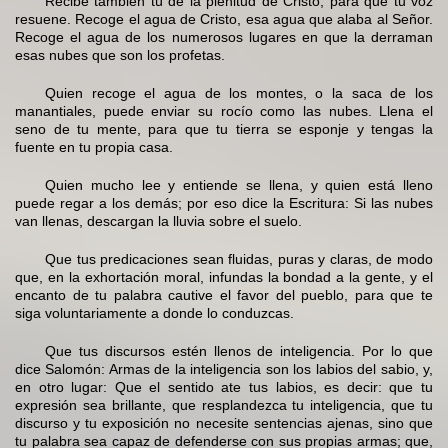
Recibe también tú de la plenitud de Cristo, para que tu voz
resuene. Recoge el agua de Cristo, esa agua que alaba al Señor.
Recoge el agua de los numerosos lugares en que la derraman
esas nubes que son los profetas.
Quien recoge el agua de los montes, o la saca de los
manantiales, puede enviar su rocío como las nubes. Llena el
seno de tu mente, para que tu tierra se esponje y tengas la
fuente en tu propia casa.
Quien mucho lee y entiende se llena, y quien está lleno
puede regar a los demás; por eso dice la Escritura: Si las nubes
van llenas, descargan la lluvia sobre el suelo.
Que tus predicaciones sean fluidas, puras y claras, de modo
que, en la exhortación moral, infundas la bondad a la gente, y el
encanto de tu palabra cautive el favor del pueblo, para que te
siga voluntariamente a donde lo conduzcas.
Que tus discursos estén llenos de inteligencia. Por lo que
dice Salomón: Armas de la inteligencia son los labios del sabio, y,
en otro lugar: Que el sentido ate tus labios, es decir: que tu
expresión sea brillante, que resplandezca tu inteligencia, que tu
discurso y tu exposición no necesite sentencias ajenas, sino que
tu palabra sea capaz de defenderse con sus propias armas; que,