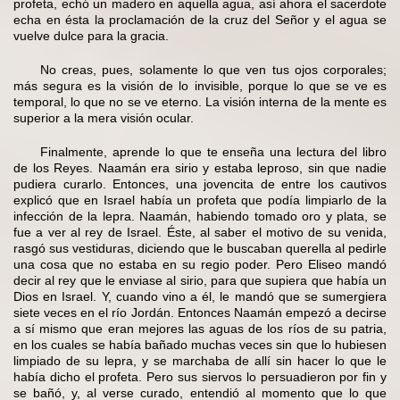
profeta, echó un madero en aquella agua, así ahora el sacerdote
echa en ésta la proclamación de la cruz del Señor y el agua se
vuelve dulce para la gracia.
No creas, pues, solamente lo que ven tus ojos corporales;
más segura es la visión de lo invisible, porque lo que se ve es
temporal, lo que no se ve eterno. La visión interna de la mente es
superior a la mera visión ocular.
Finalmente, aprende lo que te enseña una lectura del libro
de los Reyes. Naamán era sirio y estaba leproso, sin que nadie
pudiera curarlo. Entonces, una jovencita de entre los cautivos
explicó que en Israel había un profeta que podía limpiarlo de la
infección de la lepra. Naamán, habiendo tomado oro y plata, se
fue a ver al rey de Israel. Éste, al saber el motivo de su venida,
rasgó sus vestiduras, diciendo que le buscaban querella al pedirle
una cosa que no estaba en su regio poder. Pero Eliseo mandó
decir al rey que le enviase al sirio, para que supiera que había un
Dios en Israel. Y, cuando vino a él, le mandó que se sumergiera
siete veces en el río Jordán. Entonces Naamán empezó a decirse
a sí mismo que eran mejores las aguas de los ríos de su patria,
en los cuales se había bañado muchas veces sin que lo hubiesen
limpiado de su lepra, y se marchaba de allí sin hacer lo que le
había dicho el profeta. Pero sus siervos lo persuadieron por fin y
se bañó, y, al verse curado, entendió al momento que lo que