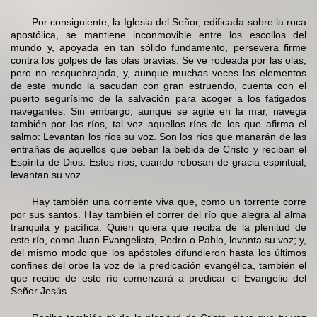
Por consiguiente, la Iglesia del Señor, edificada sobre la roca
apostólica, se mantiene inconmovible entre los escollos del
mundo y, apoyada en tan sólido fundamento, persevera firme
contra los golpes de las olas bravías. Se ve rodeada por las olas,
pero no resquebrajada, y, aunque muchas veces los elementos
de este mundo la sacudan con gran estruendo, cuenta con el
puerto segurísimo de la salvación para acoger a los fatigados
navegantes. Sin embargo, aunque se agite en la mar, navega
también por los ríos, tal vez aquellos ríos de los que afirma el
salmo: Levantan los ríos su voz. Son los ríos que manarán de las
entrañas de aquellos que beban la bebida de Cristo y reciban el
Espíritu de Dios. Estos ríos, cuando rebosan de gracia espiritual,
levantan su voz.
Hay también una corriente viva que, como un torrente corre
por sus santos. Hay también el correr del río que alegra al alma
tranquila y pacífica. Quien quiera que reciba de la plenitud de
este río, como Juan Evangelista, Pedro o Pablo, levanta su voz; y,
del mismo modo que los apóstoles difundieron hasta los últimos
confines del orbe la voz de la predicación evangélica, también el
que recibe de este río comenzará a predicar el Evangelio del
Señor Jesús.