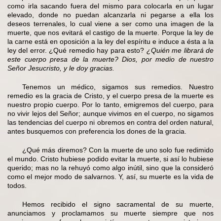
como irla sacando fuera del mismo para colocarla en un lugar
elevado, donde no puedan alcanzarla ni pegarse a ella los
deseos terrenales, lo cual viene a ser como una imagen de la
muerte, que nos evitará el castigo de la muerte. Porque la ley de
la carne está en oposición a la ley del espíritu e induce a ésta a la
ley del error. ¿Qué remedio hay para esto?
¿Quién me librará de
este cuerpo presa de la muerte? Dios, por medio de nuestro
Señor Jesucristo, y le doy gracias.
Tenemos un médico, sigamos sus remedios. Nuestro
remedio es la gracia de Cristo, y el cuerpo presa de la muerte es
nuestro propio cuerpo. Por lo tanto, emigremos del cuerpo, para
no vivir lejos del Señor; aunque vivimos en el cuerpo, no sigamos
las tendencias del cuerpo ni obremos en contra del orden natural,
antes busquemos con preferencia los dones de la gracia.
¿Qué más diremos? Con la muerte de uno solo fue redimido
el mundo. Cristo hubiese podido evitar la muerte, si así lo hubiese
querido; mas no la rehuyó como algo inútil, sino que la consideró
como el mejor modo de salvarnos. Y, así, su muerte es la vida de
todos.
Hemos recibido el signo sacramental de su muerte,
anunciamos y proclamamos su muerte siempre que nos