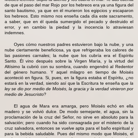
de que el paso del mar Rojo por los hebreos era ya una figura del
santo bautismo, ya que en él murieron los egipcios y escaparon
los hebreos. Esto mismo nos enseña cada día este sacramento,
a saber, que en él queda sumergido el pecado y destruido el
error, y en cambio la piedad y la inocencia lo atraviesan
indemnes.
Oyes cómo nuestros padres estuvieron bajo la nube, y una
nube ciertamente beneficiosa, ya que refrigeraba los calores de
las pasiones carnales; la nube que los cubría era el Espíritu
Santo. Él vino después sobre la Virgen María, y la virtud del
Altísimo la cubrió con su sombra, cuando engendró al Redentor
del género humano. Y aquel milagro en tiempo de Moisés
aconteció en figura. Si, pues, en la figura estaba el Espíritu, ¿no
estará en la verdad, siendo así que la Escritura te enseña que
la
ley se dio por medio de Moisés, la gracia y la verdad vinieron por
medio de Jesucristo
?
El agua de Mara era amarga, pero Moisés echó en ella
madero y se volvió dulce. De modo semejante, el agua, sin la
proclamación de la cruz del Señor, no sirve en absoluto para la
salvación; pero cuando ha sido consagrada por el misterio de la
cruz salvadora, entonces se vuelve apta para el baño espiritual y
para la bebida saludable. Pues del mismo modo que Moisés, el