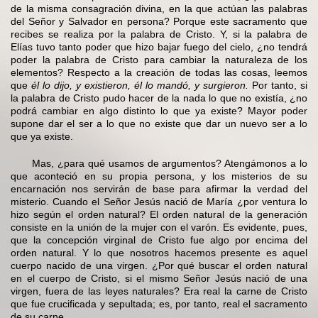
de la misma consagración divina, en la que actúan las palabras
del Señor y Salvador en persona? Porque este sacramento que
recibes se realiza por la palabra de Cristo. Y, si la palabra de
Elías tuvo tanto poder que hizo bajar fuego del cielo, ¿no tendrá
poder la palabra de Cristo para cambiar la naturaleza de los
elementos? Respecto a la creación de todas las cosas, leemos
que
él lo dijo, y existieron, él lo mandó, y surgieron.
Por tanto, si
la palabra de Cristo pudo hacer de la nada lo que no existía, ¿no
podrá cambiar en algo distinto lo que ya existe? Mayor poder
supone dar el ser a lo que no existe que dar un nuevo ser a lo
que ya existe.
Mas, ¿para qué usamos de argumentos? Atengámonos a lo
que aconteció en su propia persona, y los misterios de su
encarnación nos servirán de base para afirmar la verdad del
misterio. Cuando el Señor Jesús nació de María ¿por ventura lo
hizo según el orden natural? El orden natural de la generación
consiste en la unión de la mujer con el varón. Es evidente, pues,
que la concepción virginal de Cristo fue algo por encima del
orden natural. Y lo que nosotros hacemos presente es aquel
cuerpo nacido de una virgen. ¿Por qué buscar el orden natural
en el cuerpo de Cristo, si el mismo Señor Jesús nació de una
virgen, fuera de las leyes naturales? Era real la carne de Cristo
que fue crucificada y sepultada; es, por tanto, real el sacramento
de su carne.