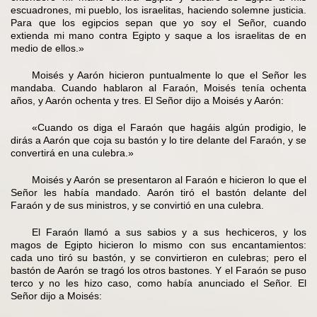
escuadrones, mi pueblo, los israelitas, haciendo solemne justicia.
Para que los egipcios sepan que yo soy el Señor, cuando
extienda mi mano contra Egipto y saque a los israelitas de en
medio de ellos.»
Moisés y Aarón hicieron puntualmente lo que el Señor les
mandaba. Cuando hablaron al Faraón, Moisés tenía ochenta
años, y Aarón ochenta y tres. El Señor dijo a Moisés y Aarón:
«Cuando os diga el Faraón que hagáis algún prodigio, le
dirás a Aarón que coja su bastón y lo tire delante del Faraón, y se
convertirá en una culebra.»
Moisés y Aarón se presentaron al Faraón e hicieron lo que el
Señor les había mandado. Aarón tiró el bastón delante del
Faraón y de sus ministros, y se convirtió en una culebra.
El Faraón llamó a sus sabios y a sus hechiceros, y los
magos de Egipto hicieron lo mismo con sus encantamientos:
cada uno tiró su bastón, y se convirtieron en culebras; pero el
bastón de Aarón se tragó los otros bastones. Y el Faraón se puso
terco y no les hizo caso, como había anunciado el Señor. El
Señor dijo a Moisés: