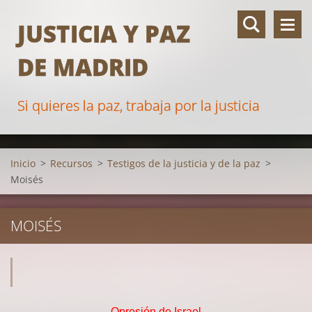
JUSTICIA Y PAZ
DE MADRID
Si quieres la paz, trabaja por la justicia
Inicio
>
Recursos
>
Testigos de la justicia y de la paz
>
Moisés
MOISÉS
Opresión de Israel