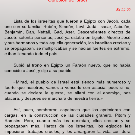
Ex 1,1-22
Lista de los israelitas que fueron a Egipto con Jacob, cada
uno con su familia: Rubén, Simeón, Leví, Judá, Isacar, Zabulón,
Benjamín, Dan, Neftalí, Gad, Aser. Descendientes directos de
Jacob: setenta personas; José ya estaba en Egipto. Muerto José
y sus hermanos y toda aquella generación, los israelitas crecían y
se propagaban, se multiplicaban y se hacían fuertes en extremo,
e iban llenando todo el país.
Subió al trono en Egipto un Faraón nuevo, que no había
conocido a José, y dijo a su pueblo:
«Mirad, el pueblo de Israel está siendo más numeroso y
fuerte que nosotros; vamos a vencerlo con astucia, pues si no,
cuando se declare la guerra, se aliará con el enemigo, nos
atacará, y después se marchará de nuestra tierra.»
Así, pues, nombraron capataces que los oprimieran con
cargas, en la construcción de las ciudades granero, Pitom y
Ramsés. Pero, cuanto más los oprimían, ellos crecían y se
propagaban más. Hartos de los israelitas, los egipcios les
impusieron trabajos crueles, y les amargaron la vida con dura