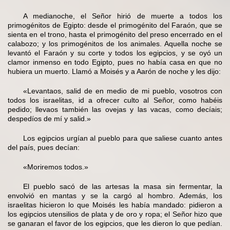
A medianoche, el Señor hirió de muerte a todos los
primogénitos de Egipto: desde el primogénito del Faraón, que se
sienta en el trono, hasta el primogénito del preso encerrado en el
calabozo; y los primogénitos de los animales. Aquella noche se
levantó el Faraón y su corte y todos los egipcios, y se oyó un
clamor inmenso en todo Egipto, pues no había casa en que no
hubiera un muerto. Llamó a Moisés y a Aarón de noche y les dijo:
«Levantaos, salid de en medio de mi pueblo, vosotros con
todos los israelitas, id a ofrecer culto al Señor, como habéis
pedido; llevaos también las ovejas y las vacas, como decíais;
despedíos de mí y salid.»
Los egipcios urgían al pueblo para que saliese cuanto antes
del país, pues decían:
«Moriremos todos.»
El pueblo sacó de las artesas la masa sin fermentar, la
envolvió en mantas y se la cargó al hombro. Además, los
israelitas hicieron lo que Moisés les había mandado: pidieron a
los egipcios utensilios de plata y de oro y ropa; el Señor hizo que
se ganaran el favor de los egipcios, que les dieron lo que pedían.