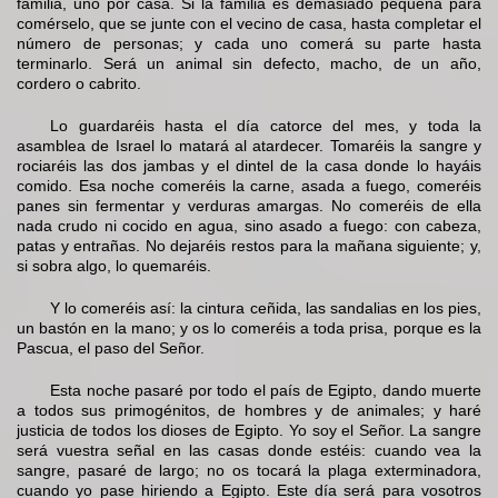
familia, uno por casa. Si la familia es demasiado pequeña para
comérselo, que se junte con el vecino de casa, hasta completar el
número de personas; y cada uno comerá su parte hasta
terminarlo. Será un animal sin defecto, macho, de un año,
cordero o cabrito.
Lo guardaréis hasta el día catorce del mes, y toda la
asamblea de Israel lo matará al atardecer. Tomaréis la sangre y
rociaréis las dos jambas y el dintel de la casa donde lo hayáis
comido. Esa noche comeréis la carne, asada a fuego, comeréis
panes sin fermentar y verduras amargas. No comeréis de ella
nada crudo ni cocido en agua, sino asado a fuego: con cabeza,
patas y entrañas. No dejaréis restos para la mañana siguiente; y,
si sobra algo, lo quemaréis.
Y lo comeréis así: la cintura ceñida, las sandalias en los pies,
un bastón en la mano; y os lo comeréis a toda prisa, porque es la
Pascua, el paso del Señor.
Esta noche pasaré por todo el país de Egipto, dando muerte
a todos sus primogénitos, de hombres y de animales; y haré
justicia de todos los dioses de Egipto. Yo soy el Señor. La sangre
será vuestra señal en las casas donde estéis: cuando vea la
sangre, pasaré de largo; no os tocará la plaga exterminadora,
cuando yo pase hiriendo a Egipto. Este día será para vosotros