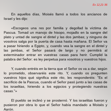
Ex 12,21-36
En aquellos días, Moisés llamó a todos los ancianos de
Israel y les dijo:
«Escogeos una res por familia y degollad la víctima de
Pascua. Tomad un manojo de hisopo, mojadlo en la sangre del
plato y untad de sangre el dintel y las dos jambas; y ninguno de
vosotros salga por la puerta de casa hasta mañana. El Señor va
a pasar hiriendo a Egipto, y, cuando vea la sangre en el dintel y
las jambas, el Señor pasará de largo y no permitirá al
exterminador entrar en vuestras casas para herir. Cumplid la
palabra del Señor: es ley perpetua para vosotros y vuestros hijos.
Y, cuando entréis en la tierra que el Señor os va a dar, según
lo prometido, observaréis este rito. Y, cuando os pregunten
vuestros hijos qué significa este rito, les responderéis: "Es el
sacrificio de la Pascua, cuando el Señor pasó junto a las casas de
los israelitas, hiriendo a los egipcios y protegiendo nuestras
casas."»
El pueblo se inclinó y se prosternó. Y los israelitas fueron y
pusieron por obra lo que el Señor había mandado a Moisés y
Aarón.