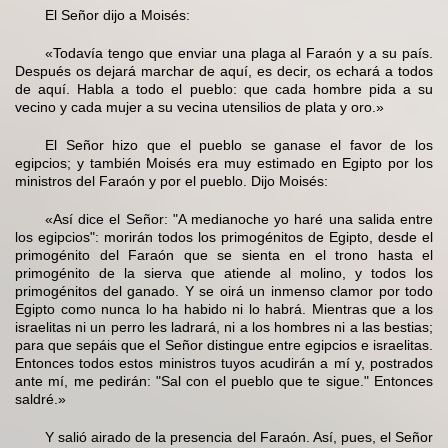
El Señor dijo a Moisés:
«Todavía tengo que enviar una plaga al Faraón y a su país.
Después os dejará marchar de aquí, es decir, os echará a todos
de aquí. Habla a todo el pueblo: que cada hombre pida a su
vecino y cada mujer a su vecina utensilios de plata y oro.»
El Señor hizo que el pueblo se ganase el favor de los
egipcios; y también Moisés era muy estimado en Egipto por los
ministros del Faraón y por el pueblo. Dijo Moisés:
«Así dice el Señor: "A medianoche yo haré una salida entre
los egipcios": morirán todos los primogénitos de Egipto, desde el
primogénito del Faraón que se sienta en el trono hasta el
primogénito de la sierva que atiende al molino, y todos los
primogénitos del ganado. Y se oirá un inmenso clamor por todo
Egipto como nunca lo ha habido ni lo habrá. Mientras que a los
israelitas ni un perro les ladrará, ni a los hombres ni a las bestias;
para que sepáis que el Señor distingue entre egipcios e israelitas.
Entonces todos estos ministros tuyos acudirán a mí y, postrados
ante mí, me pedirán: "Sal con el pueblo que te sigue." Entonces
saldré.»
Y salió airado de la presencia del Faraón. Así, pues, el Señor