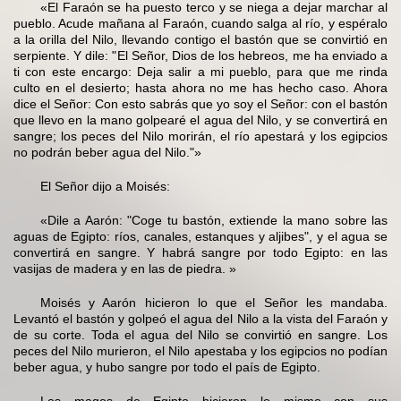
«El Faraón se ha puesto terco y se niega a dejar marchar al
pueblo. Acude mañana al Faraón, cuando salga al río, y espéralo
a la orilla del Nilo, llevando contigo el bastón que se convirtió en
serpiente. Y dile: "El Señor, Dios de los hebreos, me ha enviado a
ti con este encargo: Deja salir a mi pueblo, para que me rinda
culto en el desierto; hasta ahora no me has hecho caso. Ahora
dice el Señor: Con esto sabrás que yo soy el Señor: con el bastón
que llevo en la mano golpearé el agua del Nilo, y se convertirá en
sangre; los peces del Nilo morirán, el río apestará y los egipcios
no podrán beber agua del Nilo."»
El Señor dijo a Moisés:
«Dile a Aarón: "Coge tu bastón, extiende la mano sobre las
aguas de Egipto: ríos, canales, estanques y aljibes", y el agua se
convertirá en sangre. Y habrá sangre por todo Egipto: en las
vasijas de madera y en las de piedra. »
Moisés y Aarón hicieron lo que el Señor les mandaba.
Levantó el bastón y golpeó el agua del Nilo a la vista del Faraón y
de su corte. Toda el agua del Nilo se convirtió en sangre. Los
peces del Nilo murieron, el Nilo apestaba y los egipcios no podían
beber agua, y hubo sangre por todo el país de Egipto.
Los magos de Egipto hicieron lo mismo con sus