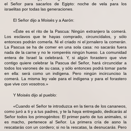
el Señor para sacarlos de Egipto: noche de vela para los
israelitas por todas las generaciones.
El Señor dijo a Moisés y a Aarón:
«Éste es el rito de la Pascua: Ningún extranjero la comerá.
Los esclavos que te hayas comprado, circuncídalos, y sólo
entonces podrán comerla. Ni el criado ni el jornalero la comerán.
La Pascua se ha de comer en una sola casa: no sacarás fuera
nada de la carne y no le romperéis ningún hueso. La comunidad
entera de Israel la celebrará. Y, si algún forastero que vive
contigo quiere celebrar la Pascua del Señor, hará circuncidar a
todos los varones de su casa, y sólo entonces podrá tomar parte
en ella: será como un indígena. Pero ningún incircunciso la
comerá. La misma ley vale para el indígena y para el forastero
que vive con vosotros.»
Y Moisés dijo al pueblo:
«Cuando el Señor te introduzca en la tierra de los cananeos,
como juró a ti y a tus padres, y te la haya entregado, dedicarás al
Señor todos los primogénitos: El primer parto de tus animales, si
es macho, pertenece al Señor. La primera cría de asno la
rescatarás con un cordero; si no la rescatas, la desnucarás. Pero