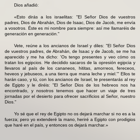
Dios añadió:
«Esto dirás a los israelitas: "El Señor Dios de vuestros
padres, Dios de Abrahán, Dios de Isaac, Dios de Jacob, me envía
a vosotros. Éste es mi nombre para siempre: así me llamaréis de
generación en generación."
Vete, reúne a los ancianos de Israel y diles: "El Señor Dios
de vuestros padres, de Abrahán, de Isaac y de Jacob, se me ha
aparecido y me ha dicho: 'Os tengo presentes y veo cómo os
tratan los egipcios. He decidido sacaros de la opresión egipcia y
llevaros al país de los cananeos, hititas, amorreos, fereceos,
heveos y jebuseos, a una tierra que mana leche y miel.'" Ellos te
harán caso, y tú, con los ancianos de Israel, te presentarás al rey
de Egipto y le diréis: "El Señor Dios de los hebreos nos ha
encontrado, y nosotros tenemos que hacer un viaje de tres
jornadas por el desierto para ofrecer sacrificios al Señor, nuestro
Dios."
Yo sé que el rey de Egipto no os dejará marchar si no es a la
fuerza; pero yo extenderé la mano, heriré a Egipto con prodigios
que haré en el país, y entonces os dejará marchar.»