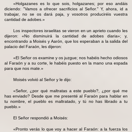
«Holgazanes es lo que sois, holgazanes; por eso andáis
diciendo: "Vamos a ofrecer sacrificios al Señor." Y, ahora, id a
trabajar, no se os dará paja, y vosotros produciréis vuestra
cantidad de adobes.»
Los inspectores israelitas se vieron en un aprieto cuando les
dijeron: «No disminuirá la cantidad de adobes diaria»; y,
encontrando a Moisés y Aarón, que los esperaban a la salida del
palacio del Faraón, les dijeron:
«El Señor os examine y os juzgue; nos habéis hecho odiosos
al Faraón y a su corte, le habéis puesto en la mano una espada
para que nos mate.»
Moisés volvió al Señor y le dijo:
«Señor, ¿por qué maltratas a este pueblo?, ¿por qué me
has enviado? Desde que me presenté al Faraón para hablar en
tu nombre, el pueblo es maltratado, y tú no has librado a tu
pueblo.»
El Señor respondió a Moisés:
«Pronto verás lo que voy a hacer al Faraón: a la fuerza los