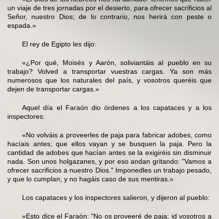
un viaje de tres jornadas por el desierto, para ofrecer sacrificios al
Señor, nuestro Dios; de lo contrario, nos herirá con peste o
espada.»
El rey de Egipto les dijo:
«¿Por qué, Moisés y Aarón, soliviantáis al pueblo en su
trabajo? Volved a transportar vuestras cargas. Ya son más
numerosos que los naturales del país, y vosotros queréis que
dejen de transportar cargas.»
Aquel día el Faraón dio órdenes a los capataces y a los
inspectores:
«No volváis a proveerles de paja para fabricar adobes, como
hacíais antes; que ellos vayan y se busquen la paja. Pero la
cantidad de adobes que hacían antes se la exigiréis sin disminuir
nada. Son unos holgazanes, y por eso andan gritando: "Vamos a
ofrecer sacrificios a nuestro Dios." Imponedles un trabajo pesado,
y que lo cumplan; y no hagáis caso de sus mentiras.»
Los capataces y los inspectores salieron, y dijeron al pueblo:
«Esto dice el Faraón: "No os proveeré de paja; id vosotros a